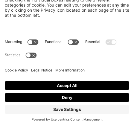
Contatti
Cerca
@2019 USI,
Credits
/
Mappa del sito
Net-MEGS
Università della Svizzera italiana
Via Buffi 13, CH-6904 Lugano