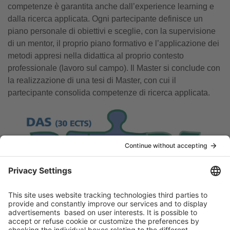
competenze è garantita anche dall’experience learning e
dalla ricerca applicata. Ogni partecipante definisce un
piano personale di obiettivi e sceglie, con la supervisione
di un mentor, il proprio piano formativo e l’applicazione dei
metodi appresi nella didattica al proprio contesto
professionale (lavoro sul campo). Il Master si conclude con
la realizzazione di una tesi di Master, con cui il
partecipante consolida competenze di ricerca applicata.