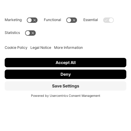
Contatti
Cerca
@2019 USI,
Credits
/
Mappa del sito
Net-MEGS
Università della Svizzera italiana
Via Buffi 13, CH-6904 Lugano
+41 58 666 4475
laura.martignoni@usi.ch