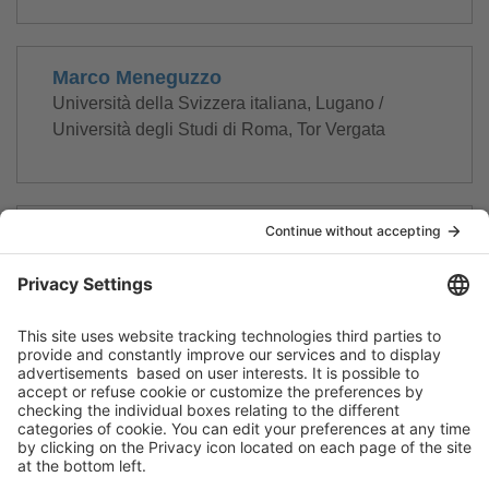
Marco Meneguzzo
Università della Svizzera italiana, Lugano /
Università degli Studi di Roma, Tor Vergata
Lorenza Pedrazzini Ghisla
Servizio giuridico e legale – Associazione medici
assistenti e capi clinica canton Ticino
Giovanni Rabito
EOC